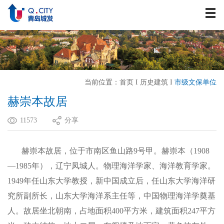
关于我们
资讯中心
战略发展
业务板块
当前位置：
首页
I
历史建筑
I
市级文保单位
历史建筑
赫崇本故居
企业文化
11573
分享
人力资源
联系我们
赫崇本故居，位于市南区鱼山路
9
号甲。赫崇本（
1908
—
1985
年），辽宁凤城人。物理海洋学家、海洋教育学家。
1949
年任山东大学教授，新中国成立后，任山东大学海洋研
究所副所长，山东大学海洋系主任等，中国物理海洋学奠基
人。故居坐北朝南，占地面积
400
平方米，建筑面积
247
平方