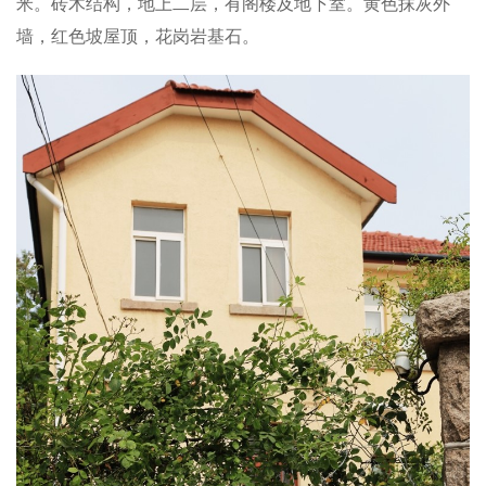
米。砖木结构，地上二层，有阁楼及地下室。黄色抹灰外
墙，红色坡屋顶，花岗岩基石。