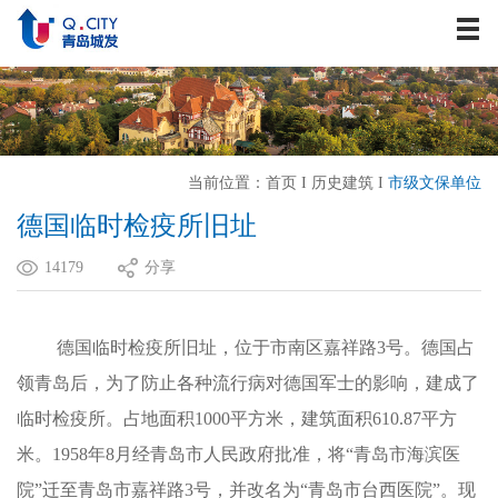
关于我们
资讯中心
战略发展
业务板块
当前位置：
首页
I
历史建筑
I
市级文保单位
历史建筑
德国临时检疫所旧址
企业文化
14179
分享
人力资源
联系我们
德国临时检疫所旧址，位于市南区嘉祥路
3号。德国占
领青岛后，为了防止各种流行病对德国军士的影响，建成了
临时检疫所。占地面积1000平方米，建筑面积610.87平方
米。1958年8月经青岛市人民政府批准，将“青岛市海滨医
院”迁至青岛市嘉祥路3号，并改名为“青岛市台西医院”。现