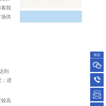
随着我
市场供
收起
达到
定；进
有较高