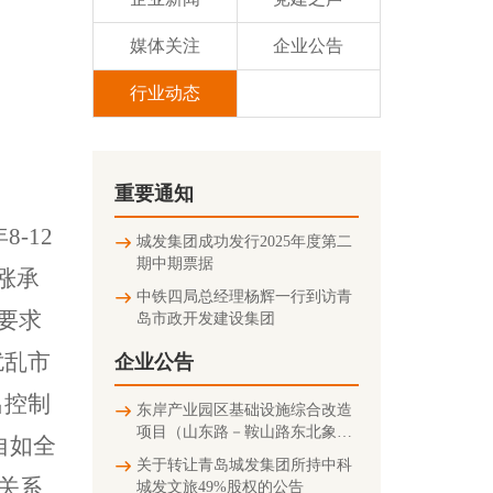
媒体关注
企业公告
行业动态
重要通知
-12
城发集团成功发行2025年度第二
期中期票据
涨承
中铁四局总经理杨辉一行到访青
要求
岛市政开发建设集团
扰乱市
企业公告
出控制
东岸产业园区基础设施综合改造
项目（山东路－鞍山路东北象限
自如全
连接匝道及地下停车场）竣工环
关于转让青岛城发集团所持中科
境保护验收公示信息
关系
城发文旅49%股权的公告