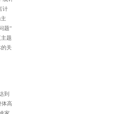
言计
为主
问题”
夜主题
体的关
达到
整体高
途家