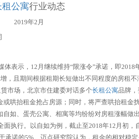
长租公寓
行业动态
2019年2月
词
媒体表示，12月继续维持“限涨令”承诺，即2018年8
不增，且期间根据租期长短做出不同程度的房租不
房租赁市场，北京市住建委对话多个
长租公寓
品牌，
金或哄抬租金抢占房源；同时，将严查哄抬租金
如自如、蛋壳公寓、相寓等均纷纷对房租涨幅做
全面执行。以自如为例，截止至2018年12月初，
低于承诺的5%。迈点研究院认为，租金的相对稳定