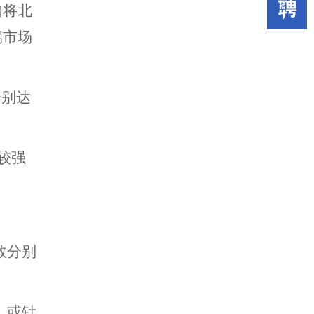
如将北
端市场
分别达
较强
数分别
，或针