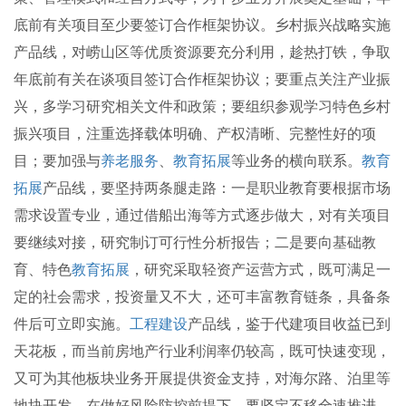
底前有关项目至少要签订合作框架协议。乡村振兴战略实施
产品线，对崂山区等优质资源要充分利用，趁热打铁，争取
年底前有关在谈项目签订合作框架协议；要重点关注产业振
兴，多学习研究相关文件和政策；要组织参观学习特色乡村
振兴项目，注重选择载体明确、产权清晰、完整性好的项
目；要加强与
养老服务
、
教育拓展
等业务的横向联系。
教育
拓展
产品线，要坚持两条腿走路：一是职业教育要根据市场
需求设置专业，通过借船出海等方式逐步做大，对有关项目
要继续对接，研究制订可行性分析报告；二是要向基础教
育、特色
教育拓展
，研究采取轻资产运营方式，既可满足一
定的社会需求，投资量又不大，还可丰富教育链条，具备条
件后可立即实施。
工程建设
产品线，鉴于代建项目收益已到
天花板，而当前房地产行业利润率仍较高，既可快速变现，
又可为其他板块业务开展提供资金支持，对海尔路、泊里等
地块开发，在做好风险防控前提下，要坚定不移全速推进。