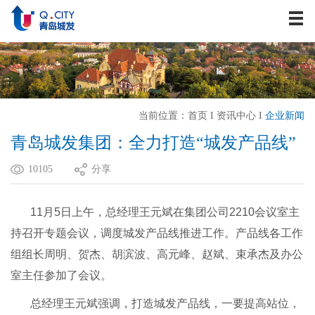
关于我们
资讯中心
战略发展
业务板块
当前位置：
首页
I
资讯中心
I
企业新闻
历史建筑
青岛城发集团：全力打造“城发产品线”
企业文化
10105
分享
人力资源
联系我们
11月5日上午，总经理王元斌在集团公司2210会议室主
持召开专题会议，调度城发产品线推进工作。产品线各工作
组组长周明、贺杰、胡滨波、高元峰、赵斌、束承杰及办公
室主任参加了会议。
总经理王元斌强调，打造城发产品线，一要提高站位，