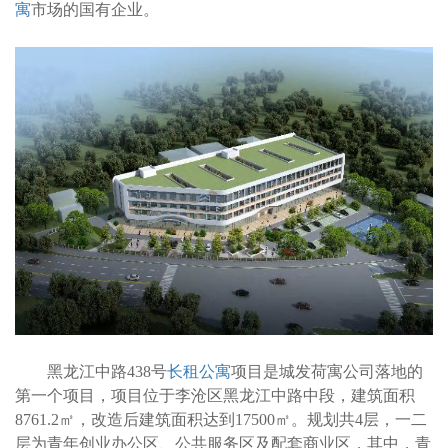
寓
市场的国有企业。
黑龙江中路438号
长租公寓
项目是城发荷寓公司落地的
第一个项目，项目位于李沧区黑龙江中路中段，建筑面积
8761.2㎡，改造后建筑面积达到17500㎡。规划共4层，一二
层为青年创业办公区、公共服务区及配套商业区，其中，青