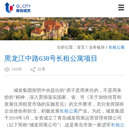
关于我们
资讯中心
战略发展
业务板块
当前位置：
首页
I
业务板块
I
长租公寓
历史建筑
黑龙江中路638号长租公寓项目
企业文化
14108
分享
人力资源
联系我们
城发集团按照中央提出的“房子是用来住的，不是用来
炒的”精神，深入贯彻落实国家、省、市《关于加快培育和
发展住房租赁市场的实施意见》的文件要求，充分发挥国有
企业使命和担当，积极发展
长租公寓
产业。为此，城发集团
于2019年3月，全资成立了青岛城发荷寓运营管理有限公司
（以下简称“城发荷寓公司”）,这是青岛市第一家进军
长租公