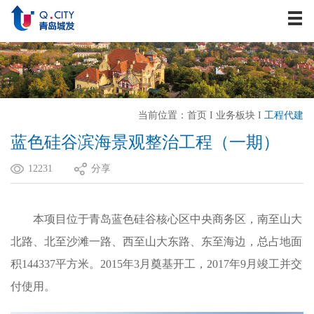
关于我们
资讯中心
战略发展
业务板块
当前位置：
首页
I
业务板块
I
工程代建
历史建筑
蓝色硅谷滨海景观整治工程（一期）
企业文化
12231
分享
人力资源
联系我们
本项目位于青岛蓝色硅谷核心区中央商务区，南至山大
北路、北至沙滩一路、西至山大东路、东至海边，总占地面
积144337平方米。2015年3月奠基开工，2017年9月竣工并交
付使用。