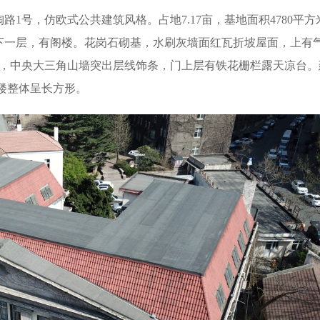
陶路
1号，仿欧式公共建筑风格。占地7.17亩，基地面积4780平
地下一层，有阁楼。花岗石砌基，水刷灰墙面红瓦折坡屋面，上有
部，中央大三角山墙突出层线饰条，门上层有铁花栅栏露天凉台。
大楼整体呈长方形。