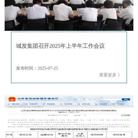
城发集团召开2025年上半年工作会议
发布时间：2025-07-25
查看更多 》