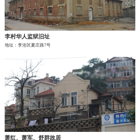
李村华人监狱旧址
地址：李沧区夏庄路7号
萧红、萧军、舒群故居