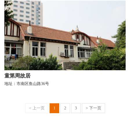
童第周故居
地址：市南区鱼山路36号
< 上一页
1
2
3
> 下一页