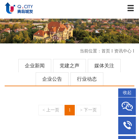
关于我们
资讯中心
战略发展
业务板块
当前位置：
首页
I
资讯中心
I
历史建筑
企业文化
企业新闻
党建之声
媒体关注
人力资源
企业公告
行业动态
联系我们
收起
< 上一页
1
> 下一页