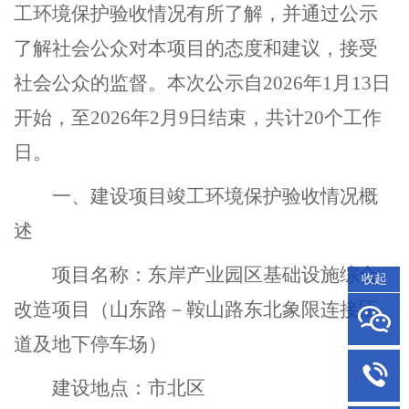
工环境保护验收
情况有所了解，并通过公示
了解社会公众对本项目的态度和建议，接受
社会公众的监督。
本次公示自
2026
年
1
月
13
日
开始，至
2026
年
2
月
9
日结束，共计
20
个工作
日。
一、建设项目
竣工环境保护验收
情况概
述
项目名称
：
东岸产业园区基础设施综合
收起
改造项目（
山东路
－
鞍山路东北象限连接匝
道及地下停车场
）
建设地点
：市北区