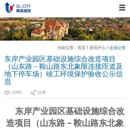
关于我们
资讯中心
战略发展
业务板块
当前位置：
首页
I
资讯中心
I
企业公告
历史建筑
东岸产业园区基础设施综合改造项目
企业文化
（山东路－鞍山路东北象限连接匝道及
人力资源
地下停车场）竣工环境保护验收公示信
息
联系我们
21092
分享
东岸产业园区基础设施综合改
造项目（
山东路－
鞍山路东北象