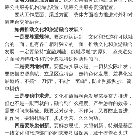
筹公共服务机构功能设置，统筹公共服务资源配置。
要从工作层面、渠道方面、载体方面着力推进对外和对
港澳台交流融合。
如何推动文化和旅游融合发展？
一是要尊重规律。
要深刻认识到，文化和旅游有可以融
合的一面，也有各自相对独立的一面，推动文化和旅游融合
发展，一定要坚持
“宜融则融、能融尽融”的原则，坚决避免
片面强调特殊性和完全忽视特殊性两种倾向。
二是要因地制宜。
要坚持实事求是、一切从实际出发，
要依据资源禀赋、立足区位特点，走特色化发展、差异化发
展道路，不搞
“一刀切”，不能“一窝蜂”，防止照搬照抄、简
单模仿。
三是要稳中求进。
文化和旅游融合发展需要奋力推进，
但也不是一蹴而就的，融合到什么程度、产生怎样的效果，
需要时间来检验。既要反对保守、不作为，又要防止冒进、
乱作为，要稳扎稳打、步步为营、久久为功。
四是要鼓励创新。
要解放思想、大胆创新，特别是基层
一线文化和旅游部门的同志要积极探索，敢于摸着石头过