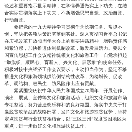
论述和重要指示批示精神，在学懂弄通做实上下功夫，在结
合实际贯彻落实上下功夫，不断增强思想自觉、政治自觉、
行动自觉。
要把党的十九大精神学习贯彻作为长期任务、常抓不
懈，坚决把各项决策部署落到实处。深入贯彻习近平总书记
在庆祝改革开放
40周年大会上的重要讲话精神，增强责任感
和紧迫感，加快推进体制机制改革，激发发展活力。要以全
国宣传思想工作会议精神统领文化和旅游工作，自觉承担起
“举旗帜、聚民心、育新人、兴文化、展形象”的使命任务。
积极对接中央经济工作会议要求，主动担当作为，坚定不移
推进文化和旅游领域供给侧结构性改革，为稳增长、促改
革、调结构、惠民生、防风险作出应有贡献。
紧紧围绕庆祝中华人民共和国成立
70周年，开展创作、
演出、展览、宣传等文化和旅游活动，组织文化和旅游市场
专项整治，努力营造欢乐祥和的良好氛围。落实中央关于打
赢脱贫攻坚战的战略部署，发挥文化和旅游扶贫优势，坚持
定点扶贫与行业扶贫相结合，以“三区三州”深度贫困地区为
重点，进一步做好文化和旅游扶贫工作。