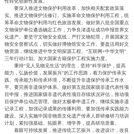
性转化创新性发展。
要深入推进文物保护利用改革，加快相关配套政策落
实。推进文物保护法修订。实施革命文物保护利用工程，统
筹革命文物保护利用与红色旅游发展。做好第八批全国重点
文物保护单位遴选确定工作，力争良渚遗址成功申报世界文
化遗产。要坚守文物安全底线，严打文物犯罪，开展国家文
物安全督察试点，切实做好博物馆安全工作。要盘活用好文
物资源，继续推进中华文明探源工程、
“互联网+中华文明”
三年行动计划。加大国家古籍保护工程实施力度。
秉持
“见人见物见生活”的理念，坚持“科学保护，提高
能力，弘扬价值，发展振兴”的工作思路，着力保护传承实
践、传承能力和传承环境，不断提升非遗保护传承工作水
平。要完善非遗保护体系。做好第五批国家级非遗代表性项
目申报，推进国家级非遗代表性项目存续状况评估，推动项
目保护单位动态管理。做好太极拳申遗工作。继续实施非遗
记录工程，加强记录成果的传播利用。要加强传承实践能力
建设。深入实施中国非物质文化遗产传承人群研修研习培训
计划，紧扣强基础、拓眼界、增学养，提高研培质量。
着眼可持续发展，推进传统工艺振兴，改进设计，改良