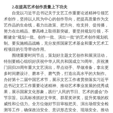
2.在提高艺术创作质量上下功夫
自觉以习近平总书记关于文艺工作重要论述精神引领艺
术创作，坚持以人民为中心的创作导向，把提高质量作为文
艺作品的生命线，着力出政策、把方向、给支持、促传播，
努力在出精品、攀高峰上取得新突破。要坚持规划引领，不
断健全
“规划一批、创作一批、演出一批”的艺术创作规划机
制。要实施精品战略，充分发挥国家艺术基金和重大艺术工
程项目的引导带动作用。
围绕重要时间节点，策划好主题文艺创作和展演活动，
特别要精心组织好庆祝中华人民共和国成立
70周年、庆祝澳
门回归20周年重大文艺演出，早点动手、早做准备，拿出更
多时间磨设计、磨本子、磨气势，打造出高水平的大制作。
办好第十二届中国艺术节，展示文艺工作者贯彻落实习近平
总书记文艺工作重要论述精神、推动艺术事业发展的优秀成
果，展示国家文化形象，践行“人民的节日、艺术的盛会”办
节宗旨。以高标准抓好文华奖、群星奖评奖，提升奖项的权
威性和公信力。全方位做好节目审核把关、演出场馆安全检
测等工作，确保政治安全、意识形态安全、现场安全。推动