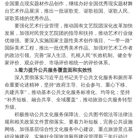
全国重点现实题材作品创作，继续办好全国优秀现实题材舞
台艺术作品展演，推出一批讴歌党、讴歌祖国、讴歌人民、
讴歌英雄的优秀作品。
要强化艺术行业管理，推动国有文艺院团深化改革加快
发展，加强对民营文艺院团的指导和扶持，推动艺术行业做
优做强。要深入实施国家主题性美术创作项目、
“一带一路”
国际美术工程，推出一批优秀美术作品。加强对艺术工作者
的政治引领。完善“深入生活、扎根人民”长效机制。健全专
家评价、观众评价、市场评价相统一的评价体系。
3.着力提升公共服务覆盖面和实效性
深入贯彻落实习近平总书记关于公共文化服务和厕所革
命重要论述精神，坚持
“政府主导、社会参与、重心下移、
共建共享”，推动基本公共文化服务标准化、均等化；坚持
“补齐短板、融合共享、全域覆盖”，推动旅游公共服务转型
升级。
积极推动公共文化服务保障法、公共图书馆法等法律法
规和相关政策文件贯彻落实。要着力补短板，完善公共设施
网络。加强基层综合性文化服务中心建设、重点旅游景点基
础设施建设。实施好全国旅游厕所建设管理新三年行动计