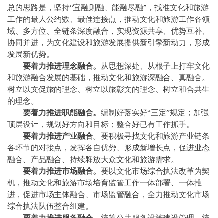
总的思路是，坚持
“宜融则融、能融尽融”，找准文化和旅游
工作的最大公约数、最佳连接点，推动文化和旅游工作各领
域、多方位、全链条深度融合，实现资源共享、优势互补、
协同并进，为文化建设和旅游发展提供新引擎新动力，形成
发展新优势。
要着力推进理念融合。
从思想深处、从根子上打牢文化
和旅游融合发展的基础，推动文化和旅游深融合、真融合。
树立以文促旅的理念、树立以旅彰文的理念、树立和合共生
的理念。
要着力推进职能融合。
编制好落实好
“三定”规定；加强
顶层设计，规划好方向和目标；整合好已有工作抓手。
要着力推进产业融合
。要积极寻找文化和旅游产业链条
各环节的对接点，发挥各自优势、形成新增长点，促进业态
融合、产品融合、持续释放大众文化和旅游需求。
要着力推进市场融合。
要以文化市场综合执法改革为契
机，推动文化和旅游市场培育监管工作一体部署、一体推
进，促进市场主体融合、市场监管融合，全力推动文化市场
综合执法队伍整合组建。
要着力推进服务融合。
统筹公共服务设施建设管理，统