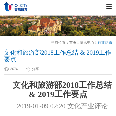
关于我们
资讯中心
战略发展
业务板块
当前位置：
首页
I
资讯中心
I
行业动态
历史建筑
文化和旅游部2018工作总结 & 2019工作
企业文化
要点
人力资源
8674
分享
联系我们
文化和旅游部
2018工作总结
& 2019工作要点
2019-01-09 02:20
文化产业评论