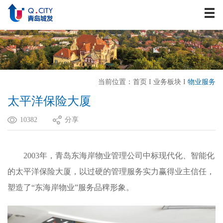
关于我们
资讯中心
战略发展
业务板块
当前位置：
首页
I
业务板块
I
物业服务
历史建筑
太平洋保险大厦
企业文化
10382
分享
人力资源
联系我们
2003年，青岛东海岸物业管理公司中标现代化、智能化
的太平洋保险大厦，以过硬的管理服务实力赢得业主信任，
塑造了“东海岸物业”服务品稗形象。