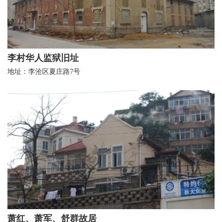
李村华人监狱旧址
地址：李沧区夏庄路7号
萧红、萧军、舒群故居