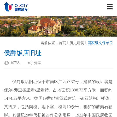
关于我们
资讯中心
战略发展
业务板块
当前位置：
首页
I
历史建筑
I
国家级文保单位
历史建筑
侯爵饭店旧址
企业文化
10738
分享
人力资源
联系我们
侯爵饭店旧址位于市南区广西路37号，建筑的设计者是
保尔•弗里德里希•里希特。占地面积1398.72平方米，面积约
1474.32平方米。德国19世纪古堡式建筑，砖石结构。楼体
共四层，包括阁楼、地下室。楼高10余米。粗犷的蘑菇石勒
脚。19世纪20年代初被改作公务用房，1922年中国政府收回